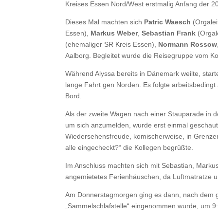
Kreises Essen Nord/West erstmalig Anfang der 2
Dieses Mal machten sich
Patric Waesch
(Orgalei
Essen),
Markus Weber
,
Sebastian Frank
(Orgal
(ehemaliger SR Kreis Essen),
Normann Rossow
Aalborg. Begleitet wurde die Reisegruppe vom K
Während Alyssa bereits in Dänemark weilte, star
lange Fahrt gen Norden. Es folgte arbeitsbeding
Bord.
Als der zweite Wagen nach einer Stauparade in d
um sich anzumelden, wurde erst einmal geschaut, o
Wiedersehensfreude, komischerweise, in Grenzen 
alle eingecheckt?“ die Kollegen begrüßte.
Im Anschluss machten sich mit Sebastian, Markus
angemietetes Ferienhäuschen, da Luftmatratze un
Am Donnerstagmorgen ging es dann, nach dem g
„Sammelschlafstelle“ eingenommen wurde, um 9:00