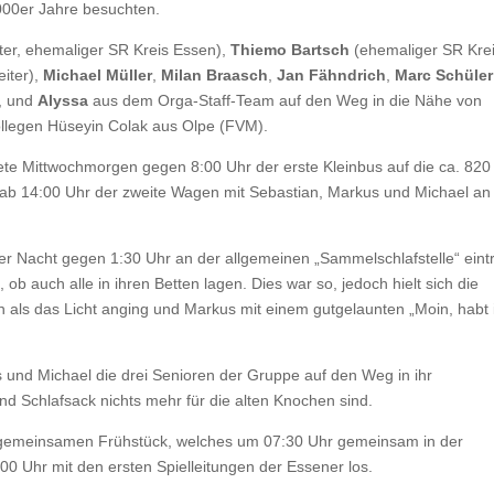
000er Jahre besuchten.
ter, ehemaliger SR Kreis Essen),
Thiemo Bartsch
(ehemaliger SR Kre
eiter),
Michael Müller
,
Milan Braasch
,
Jan Fähndrich
,
Marc Schüler
, und
Alyssa
aus dem Orga-Staff-Team auf den Weg in die Nähe von
ollegen Hüseyin Colak aus Olpe (FVM).
tete Mittwochmorgen gegen 8:00 Uhr der erste Kleinbus auf die ca. 82
t ab 14:00 Uhr der zweite Wagen mit Sebastian, Markus und Michael an
er Nacht gegen 1:30 Uhr an der allgemeinen „Sammelschlafstelle“ eintr
b auch alle in ihren Betten lagen. Dies war so, jedoch hielt sich die
als das Licht anging und Markus mit einem gutgelaunten „Moin, habt 
 und Michael die drei Senioren der Gruppe auf den Weg in ihr
d Schlafsack nichts mehr für die alten Knochen sind.
emeinsamen Frühstück, welches um 07:30 Uhr gemeinsam in der
 Uhr mit den ersten Spielleitungen der Essener los.