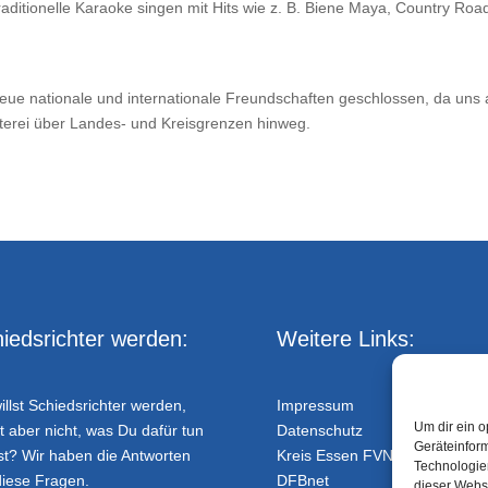
aditionelle Karaoke singen mit Hits wie z. B. Biene Maya, Country Roa
eue nationale und internationale Freundschaften geschlossen, da uns a
hterei über Landes- und Kreisgrenzen hinweg.
iedsrichter werden:
Weitere Links:
illst Schiedsrichter werden,
Impressum
Um dir ein o
t aber nicht, was Du dafür tun
Datenschutz
Geräteinfor
t? Wir haben die Antworten
Kreis Essen FVN
Technologien
diese Fragen.
DFBnet
dieser Websi