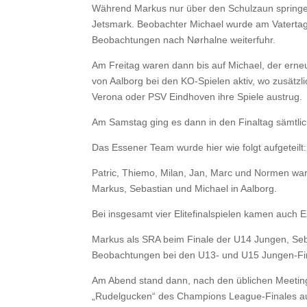
Während Markus nur über den Schulzaun springen
Jetsmark. Beobachter Michael wurde am Vatertag z
Beobachtungen nach Nørhalne weiterfuhr.
Am Freitag waren dann bis auf Michael, der erne
von Aalborg bei den KO-Spielen aktiv, wo zusätzli
Verona oder PSV Eindhoven ihre Spiele austrug.
Am Samstag ging es dann in den Finaltag sämtlic
Das Essener Team wurde hier wie folgt aufgeteilt:
Patric, Thiemo, Milan, Jan, Marc und Normen war
Markus, Sebastian und Michael in Aalborg.
Bei insgesamt vier Elitefinalspielen kamen auch 
Markus als SRA beim Finale der U14 Jungen, Seb
Beobachtungen bei den U13- und U15 Jungen-Fin
Am Abend stand dann, nach den üblichen Meeting
„Rudelgucken“ des Champions League-Finales 