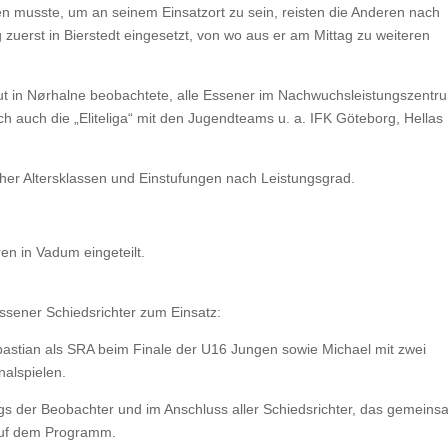
 musste, um an seinem Einsatzort zu sein, reisten die Anderen nach
uerst in Bierstedt eingesetzt, von wo aus er am Mittag zu weiteren
ut in Nørhalne beobachtete, alle Essener im Nachwuchsleistungszentr
ch auch die „Eliteliga“ mit den Jugendteams u. a. IFK Göteborg, Hellas
her Altersklassen und Einstufungen nach Leistungsgrad.
en in Vadum eingeteilt.
Essener Schiedsrichter zum Einsatz:
astian als SRA beim Finale der U16 Jungen sowie Michael mit zwei
alspielen.
s der Beobachter und im Anschluss aller Schiedsrichter, das gemein
auf dem Programm.