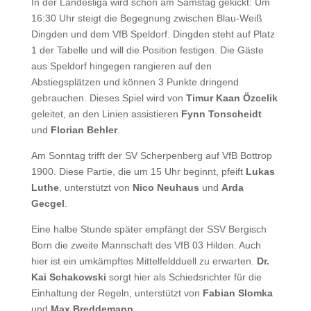
In der Landesliga wird schon am Samstag gekickt: Um
16:30 Uhr steigt die Begegnung zwischen Blau-Weiß
Dingden
und dem VfB Speldorf. Dingden steht auf Platz
1 der Tabelle und will die Position festigen. Die Gäste
aus Speldorf hingegen rangieren auf den
Abstiegsplätzen und können 3 Punkte dringend
gebrauchen. Dieses Spiel wird von
Timur Kaan Özcelik
geleitet, an den Linien assistieren
Fynn Tonscheidt
und
Florian Behler
.
Am Sonntag trifft der SV Scherpenberg auf VfB Bottrop
1900. Diese Partie, die um 15 Uhr beginnt, pfeift
Lukas
Luthe
, unterstützt von
Nico Neuhaus
und
Arda
Gecgel
.
Eine halbe Stunde später empfängt der SSV Bergisch
Born die zweite Mannschaft des VfB 03 Hilden. Auch
hier ist ein umkämpftes Mittelfeldduell zu erwarten.
Dr.
Kai Schakowski
sorgt hier als Schiedsrichter für die
Einhaltung der Regeln, unterstützt von
Fabian Slomka
und
Max Breddemann
.