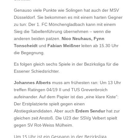
Genauso viele Punkte wie Solingen hat auch der MSV
Düsseldorf. Sie bekommen es mit einem harten Gegner
zu tun: Der 1. FC Mönchengladbach kann mit einem
Sieg die Tabellenführung übernehmen – wenn die
anderen beiden patzen.
Nico Neuhaus, Fynn
Tonscheidt
und
Fabian Meißner
leiten ab 15.30 Uhr
die Begegnung.
Es folgen gleich sechs Spiele in der Bezirksliga für die
Essener Schiedsrichter.
Johannes Alberts
muss am frühesten ran: Um 13 Uhr
treffen Ratingen 04/19 II und TUS Grevenbroich
aufeinander. Auf dem Papier ist das „eine klare Kiste“:
Der Erstplatzierte spielt gegen einen
Abstiegskandidaten. Aber auch
Erdem Sendur
hat zur
gleichen zeit Anstoß. Die U23 der SSVg Velbert spielt
gegen SV Rot-Weiss Mülheim.
Um 15 Uhr ist ein Gespann in der Bezirksliga