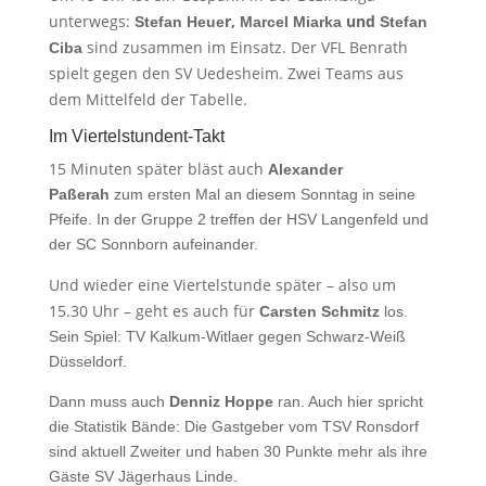
unterwegs:
r,
und
Stefan Heue
Marcel Miarka
Stefan
sind zusammen im Einsatz. Der VFL Benrath
Ciba
spielt gegen den SV Uedesheim. Zwei Teams aus
dem Mittelfeld der Tabelle.
Im Viertelstundent-Takt
15 Minuten später bläst auch
Alexander
Paßerah
zum ersten Mal an diesem Sonntag in seine
Pfeife. In der Gruppe 2 treffen der HSV Langenfeld und
der SC Sonnborn aufeinander.
Und wieder eine Viertelstunde später – also um
15.30 Uhr – geht es auch für
Carsten Schmitz
los.
Sein Spiel: TV Kalkum-Witlaer gegen Schwarz-Weiß
Düsseldorf.
Dann muss auch
Denniz Hoppe
ran. Auch hier spricht
die Statistik Bände: Die Gastgeber vom TSV Ronsdorf
sind aktuell Zweiter und haben 30 Punkte mehr als ihre
Gäste SV Jägerhaus Linde.