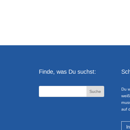
Finde, was Du suchst:
Sch
Du w
weiß
muss
auf 
I