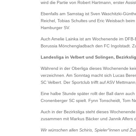
wird die Partie von Robert Hartmann, erster Assist
Ebenfalls am Samstag ist Sven Waschitzki-Günther 
Reichel, Tobias Schultes und Eric Weisbach bei
Hamburger SV.
Auch Amelie Lainka ist am Wochenende im DFB-B
Borussia Mönchengladbach den FC Ingolstadt. Z
Landesliga in Velbert und Solingen, Bezirkslig
Während in der Oberliga dieses Wochenende kein
verzeichnen. Am Sonntag macht sich Lucas Bere
SC Velbert. Der Sportclub trifft auf ASV Mettmann
Eine halbe Stunde später rollt der Ball dann auc
Cronenberger SC spielt. Fynn Tonscheidt, Tom Ne
Auch in der Bezirksliga steht dieses Wochenende n
zusammen mit Markus Bäcker und Jannik Alfers d
Wir wünschen allen Schiris, Spieler*innen und Z