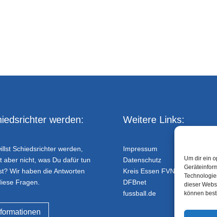
iedsrichter werden:
Weitere Links:
illst Schiedsrichter werden,
Impressum
Um dir ein o
t aber nicht, was Du dafür tun
Datenschutz
Geräteinfor
t? Wir haben die Antworten
Kreis Essen FVN
Technologien
diese Fragen.
DFBnet
dieser Websi
fussball.de
können best
nformationen