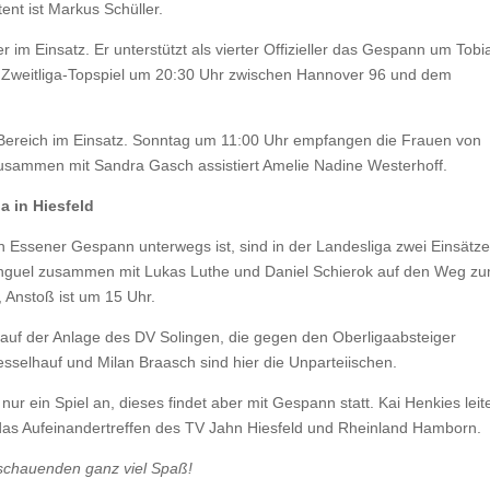
ent ist Markus Schüller.
im Einsatz. Er unterstützt als vierter Offizieller das Gespann um Tobi
m Zweitliga-Topspiel um 20:30 Uhr zwischen Hannover 96 und dem
ereich im Einsatz. Sonntag um 11:00 Uhr empfangen die Frauen von
usammen mit Sandra Gasch assistiert Amelie Nadine Westerhoff.
a in Hiesfeld
 Essener Gespann unterwegs ist, sind in der Landesliga zwei Einsätze
nguel zusammen mit Lukas Luthe und Daniel Schierok auf den Weg z
, Anstoß ist um 15 Uhr.
h auf der Anlage des DV Solingen, die gegen den Oberligaabsteiger
sselhauf und Milan Braasch sind hier die Unparteiischen.
ur ein Spiel an, dieses findet aber mit Gespann statt. Kai Henkies leit
as Aufeinandertreffen des TV Jahn Hiesfeld und Rheinland Hamborn.
uschauenden ganz viel Spaß!