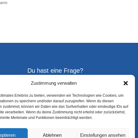
mann.
Du hast eine Frage?
Zustimmung verwalten
Gerne kannst Du uns jederzeit
ptimales Erlebnis zu bieten, verwenden wir Technologien wie Cookies, um
ansprechen!
mationen zu speichern und/oder darauf zuzugreifen. Wenn du diesen
 zustimmst, können wir Daten wie das Surfverhalten oder eindeutige IDs auf
te verarbeiten. Wenn du deine Zustimmung nicht erteilst oder zurückziehst,
Kontakt aufnehmen
immte Merkmale und Funktionen beeinträchtigt werden.
eptieren
Ablehnen
Einstellungen ansehen