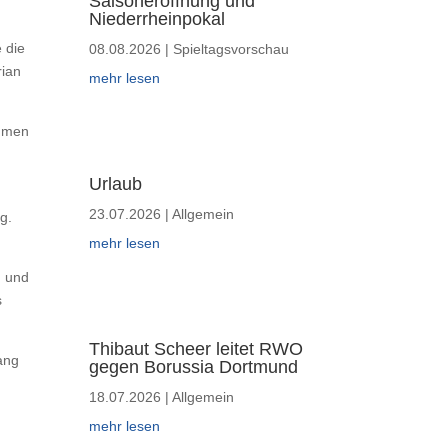
Saisoneröffnung und
Niederrheinpokal
 die
08.08.2026
|
Spieltagsvorschau
rian
mehr lesen
ammen
Urlaub
23.07.2026
|
Allgemein
g.
mehr lesen
n und
s
Thibaut Scheer leitet RWO
ang
gegen Borussia Dortmund
18.07.2026
|
Allgemein
mehr lesen