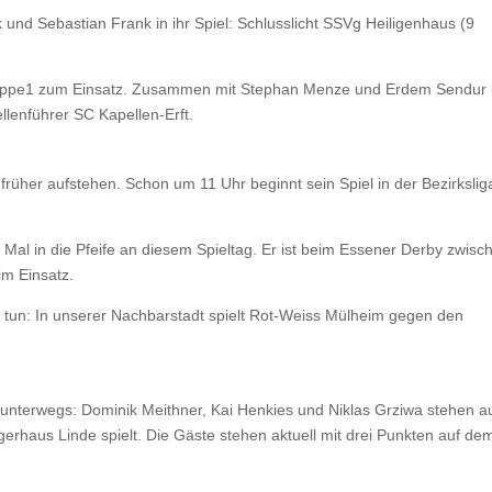
k und Sebastian Frank in ihr Spiel: Schlusslicht SSVg Heiligenhaus (9
uppe1 zum Einsatz. Zusammen mit Stephan Menze und Erdem Sendur l
lenführer SC Kapellen-Erft.
her aufstehen. Schon um 11 Uhr beginnt sein Spiel in der Bezirkslig
n Mal in die Pfeife an diesem Spieltag. Er ist beim Essener Derby zwisc
m Einsatz.
 tun: In unserer Nachbarstadt spielt Rot-Weiss Mülheim gegen den
unterwegs: Dominik Meithner, Kai Henkies und Niklas Grziwa stehen a
erhaus Linde spielt. Die Gäste stehen aktuell mit drei Punkten auf de