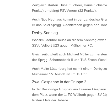
Zeitgleich starten Thibaut Scheer, Daniel Schiero
Punkte) empfängt FSV Amern (22 Punkte).
Auch Nico Neuhaus kommt in der Landesliga Gr
er das Spiel SpVgg. Odenkirchen gegen den Tabel
Derby-Sonntag
Wassim Jaouhar muss an diesem Sonntag etwas frü
SSVg Velbert U23 gegen Mülheimer FC.
Gleichzeitig pfeift auch Michael Müller zum erste
der Spvgg. Schonnebeck II und TuS Essen-West i
Auch Malte Lüttenberg hat es mit einem Derby zu
Mülheimer SV. Anstoß ist um 15 Uhr.
Zwei Gespanne in der Gruppe 2
In der Bezirksliga Gruppe2 ein Essener Gespann 
dem Platz, wenn der 1. FC Wülfrath gegen SV Jäg
letzten Platz der Tabelle.