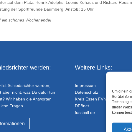
chter auf dem Platz: Henrik Adolphs, Leonie Kohaus und Richard Reus
retung der Sportfreunde Baumberg. Anstoß: 15 Uhr.
nd ein schönes Wochenende!
iedsrichter werden:
Weitere Links:
illst Schiedsrichter werden,
Impressum
Um dir ein o
t aber nicht, was Du dafür tun
Datenschutz
Geräteinfor
t? Wir haben die Antworten
Kreis Essen FVN
Technologien
diese Fragen.
DFBnet
dieser Websi
fussball.de
können best
nformationen
Akz