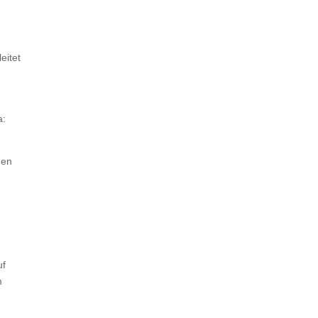
eitet
a:
hen
uf
m