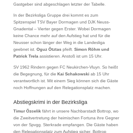
Gastgeber sind abgeschlagen letzter der Tabelle.
In der Bezirksliga Gruppe drei kommt es zum
Spitzenspiel TSV Bayer Dormagen und DJK Neuss-
Gnadental – Vierter gegen Erster. Wobei Dormagen
keine Chance mehr auf den Aufstieg hat und für die
Neusser schon länger der Weg in die Landesliga
geebnet ist.
Oguz Ötztas
pfeift.
Simon Röhm und
Patrick Trela
assistieren. Anstoß ist um 15 Uhr.
SV 1962 Rindern gegen FC Neukirchen-Vluyn. So heißt
die Begegnung, für die
Kai Schakowski
ab 15 Uhr
verantwortlich ist. Mit einem Sieg können sich die Gäste
noch Hoffnungen auf den Relegationsplatz machen.
Abstiegskrimi in der Bezirksliga
Timur Özcelik
fährt in unsere Nachbarstadt Bottrop, wo
die Zweitvertretung der heimischen Fortuna ihre Gegner
von der Spvgg. Sterkrade empfangen. Die Gäste haben
den Relegationsplatz zum Aufstieg sicher. Bottrop