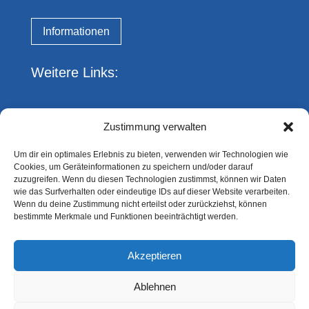
Informationen
Weitere Links:
Impressum
Zustimmung verwalten
Datenschutz
Kreis Essen FVN
Um dir ein optimales Erlebnis zu bieten, verwenden wir Technologien wie
DFBnet
Cookies, um Geräteinformationen zu speichern und/oder darauf
fussball.de
zuzugreifen. Wenn du diesen Technologien zustimmst, können wir Daten
wie das Surfverhalten oder eindeutige IDs auf dieser Website verarbeiten.
Wenn du deine Zustimmung nicht erteilst oder zurückziehst, können
Du hast eine Frage?
bestimmte Merkmale und Funktionen beeinträchtigt werden.
Akzeptieren
Gerne kannst Du uns jederzeit ansprechen!
Ablehnen
Kontakt aufnehmen