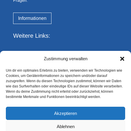
Fragen.
Informationen
Weitere Links:
Impressum
Zustimmung verwalten
Datenschutz
Kreis Essen FVN
Um dir ein optimales Erlebnis zu bieten, verwenden wir Technologien wie
DFBnet
Cookies, um Geräteinformationen zu speichern und/oder darauf
fussball.de
zuzugreifen. Wenn du diesen Technologien zustimmst, können wir Daten
wie das Surfverhalten oder eindeutige IDs auf dieser Website verarbeiten.
Wenn du deine Zustimmung nicht erteilst oder zurückziehst, können
Du hast eine Frage?
bestimmte Merkmale und Funktionen beeinträchtigt werden.
Akzeptieren
Gerne kannst Du uns jederzeit ansprechen!
Ablehnen